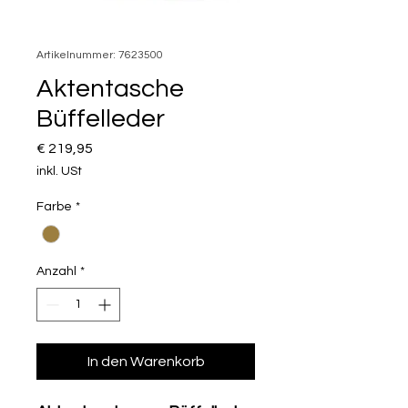
Artikelnummer: 7623500
Aktentasche
Büffelleder
Preis
€ 219,95
inkl. USt
Farbe
*
Anzahl
*
In den Warenkorb