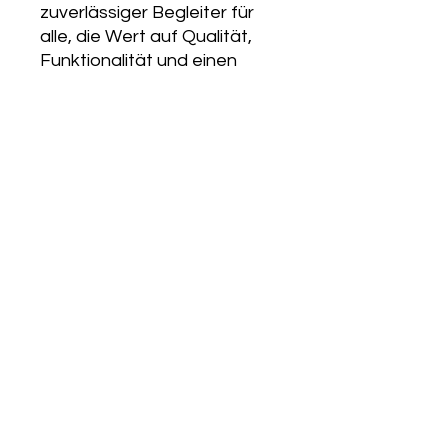
zuverlässiger Begleiter für
alle, die Wert auf Qualität,
Funktionalität und einen
professionellen Auftritt
legen. Robust genug für den
Alltag, elegant genug für
jedes Business-Meeting.
Unsere Best Seller
Ähnliche Produkte