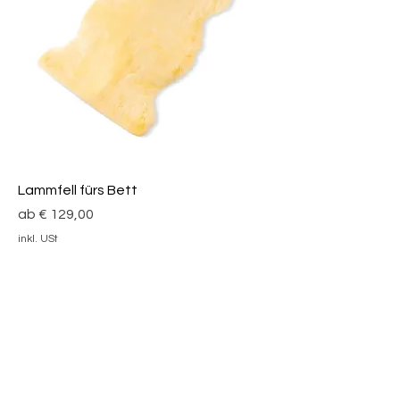
Lammfell fürs Bett
Sale-Preis
ab
€ 129,00
inkl. USt