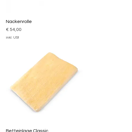
Nackenrolle
Preis
€ 54,00
inkl. USt
Betteinlage Classic