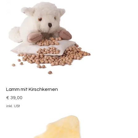
Lamm mit Kirschkernen
Preis
€ 39,00
inkl. USt