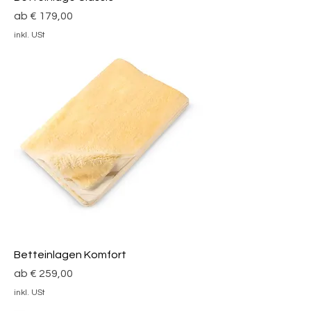
Sale-Preis
ab
€ 179,00
inkl. USt
Betteinlagen Komfort
Sale-Preis
ab
€ 259,00
inkl. USt