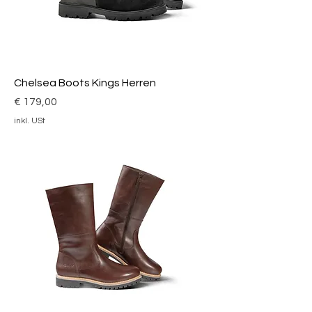
Chelsea Boots Kings Herren
Preis
€ 179,00
inkl. USt