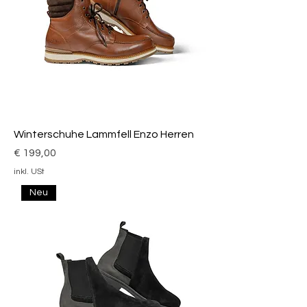
Winterschuhe Lammfell Enzo Herren
Preis
€ 199,00
inkl. USt
Neu