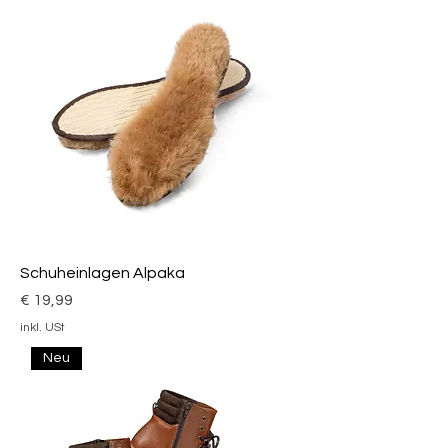
Schuheinlagen Alpaka
Preis
€ 19,99
inkl. USt
Neu