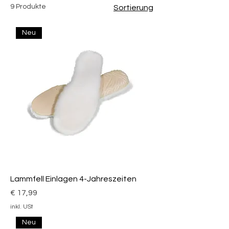
9 Produkte
Sortierung
Neu
Lammfell Einlagen 4-Jahreszeiten
Preis
€ 17,99
inkl. USt
Neu