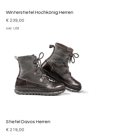
Winterstiefel Hochkönig Herren
Preis
€ 239,00
inkl. USt
Stiefel Davos Herren
Preis
€ 219,00