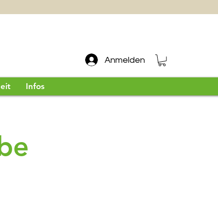
Anmelden
eit
Infos
be