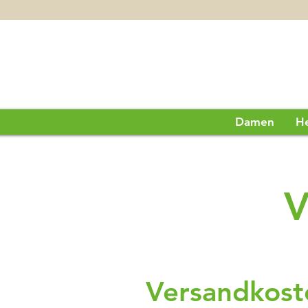
Damen
H
V
Versandkost