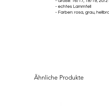
- Größe: 16/17, 18/19, 20/2
- echtes Lammfell
- Farben: rosa, grau, hellbr
Ähnliche Produkte