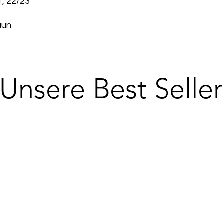
1, 22/23
aun
Unsere Best Selle