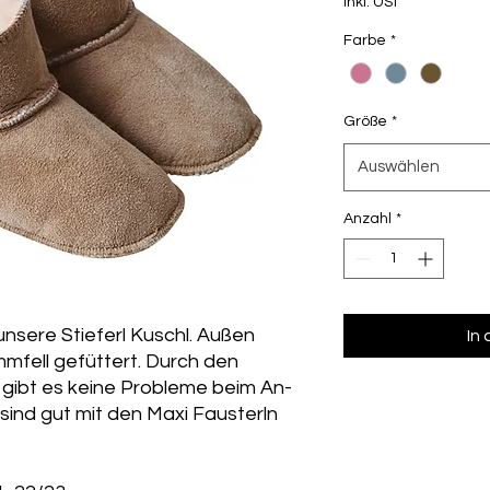
inkl. USt
Farbe
*
Größe
*
Auswählen
Anzahl
*
nsere Stieferl Kuschl. Außen
In
mfell gefüttert. Durch den
 gibt es keine Probleme beim An-
 sind gut mit den Maxi Fausterln