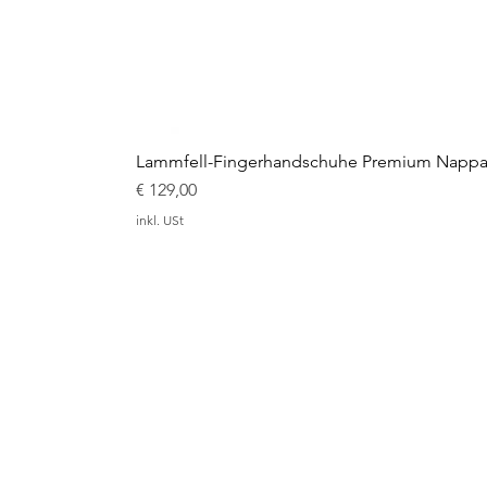
Lammfell-Fingerhandschuhe Premium Nappal
Preis
€ 129,00
inkl. USt