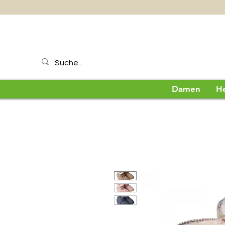
Damen
H