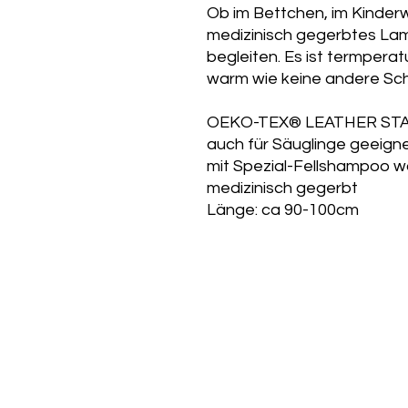
Ob im Bettchen, im Kinder
medizinisch gegerbtes Lamm
begleiten. Es ist termpera
warm wie keine andere Sch
OEKO-TEX® LEATHER STAND
auch für Säuglinge geeign
mit Spezial-Fellshampoo w
medizinisch gegerbt
Länge: ca 90-100cm