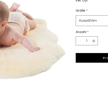
inkl. USt
Größe
*
Auswählen
Anzahl
*
In