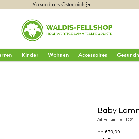
Versand aus Österreich 🇦🇹
erren
Kinder
Wohnen
Accessoires
Gesundh
Baby Lamm
Artikelnummer: 1351
Sale-
ab
€79,00
Preis