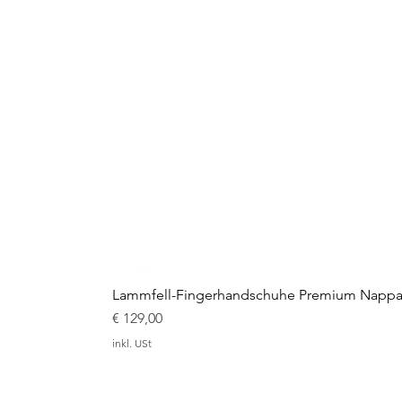
Lammfell-Fingerhandschuhe Premium Nappal
Preis
€ 129,00
inkl. USt